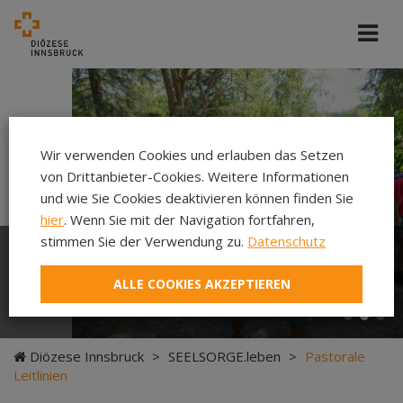
Cincelli/dibk
Wir verwenden Cookies und erlauben das Setzen
von Drittanbieter-Cookies. Weitere Informationen
und wie Sie Cookies deaktivieren können finden Sie
hier
. Wenn Sie mit der Navigation fortfahren,
stimmen Sie der Verwendung zu.
Datenschutz
Neuer Pilgerweg Via
ALLE COOKIES AKZEPTIEREN
Laudato si’
Diözese Innsbruck
>
SEELSORGE.leben
>
Pastorale
Leitlinien