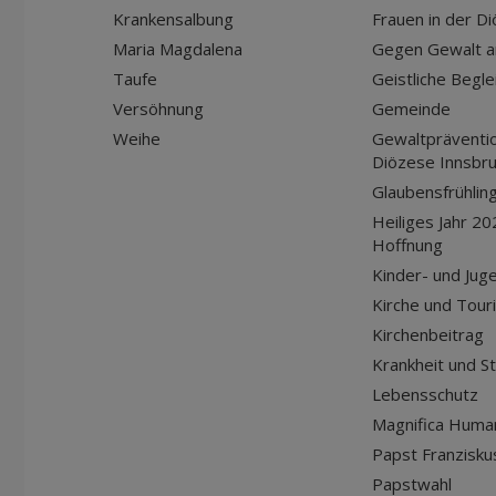
Krankensalbung
Frauen in der D
Maria Magdalena
Gegen Gewalt a
Taufe
Geistliche Begle
Versöhnung
Gemeinde
Weihe
Gewaltpräventio
Diözese Innsbr
Glaubensfrühlin
Heiliges Jahr 20
Hoffnung
Kinder- und Jug
Kirche und Tour
Kirchenbeitrag
Krankheit und S
Lebensschutz
Magnifica Huma
Papst Franziskus
Papstwahl