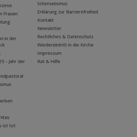
Schematismus
iözese
Erklärung zur Barrierefreiheit
n Frauen
Kontakt
itung
Newsletter
Rechtliches & Datenschutz
n in der
uck
Wiedereintritt in die Kirche
g
Impressum
25 - Jahr der
Rat & Hilfe
endpastoral
ismus
terben
nitas
 ist tot