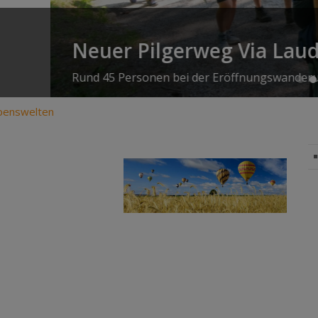
si’
benswelten