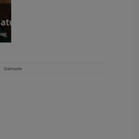
Jakob-Gapp-Preis
für Zivilcourage
Startseite