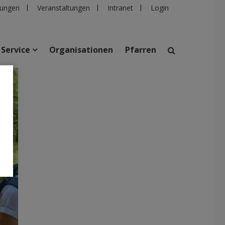
ungen
Veranstaltungen
Intranet
Login
Service
Organisationen
Pfarren
i/dibk
suchen
taltungen
Personen
Pfarren
Einrichtungen