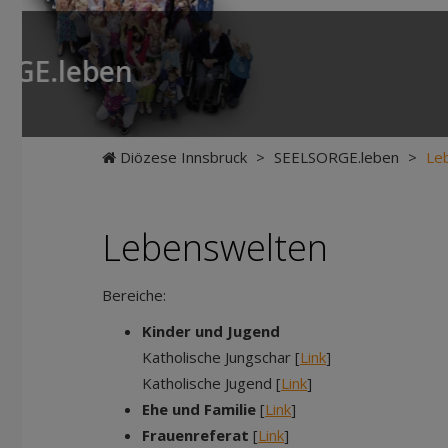
Neuer Pilgerweg Via Laudato 
Rund 45 Personen bei der Eröffnungswanderung
Diözese Innsbruck
>
SEELSORGE.leben
>
Le
Lebenswelten
Bereiche:
Kinder und Jugend
Katholische Jungschar [
Link
]
Katholische Jugend [
Link
]
Ehe und Familie
[
Link
]
Frauenreferat
[
Link
]