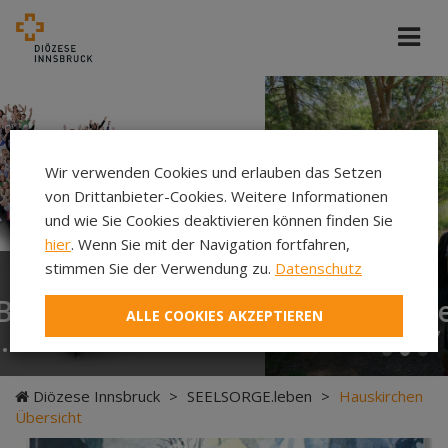
Cincelli/dibk
Wir verwenden Cookies und erlauben das Setzen
von Drittanbieter-Cookies. Weitere Informationen
und wie Sie Cookies deaktivieren können finden Sie
hier
. Wenn Sie mit der Navigation fortfahren,
stimmen Sie der Verwendung zu.
Datenschutz
Neuer Pilgerweg Via
ALLE COOKIES AKZEPTIEREN
Laudato si’
Diözese Innsbruck
>
SEELSORGE.leben
>
Hauskirchen
Übersicht