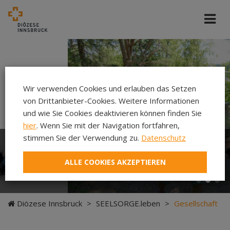
Cincelli/dibk
Wir verwenden Cookies und erlauben das Setzen
von Drittanbieter-Cookies. Weitere Informationen
und wie Sie Cookies deaktivieren können finden Sie
hier
. Wenn Sie mit der Navigation fortfahren,
stimmen Sie der Verwendung zu.
Datenschutz
Neuer Pilgerweg Via
ALLE COOKIES AKZEPTIEREN
Laudato si’
Diözese Innsbruck
>
SEELSORGE.leben
>
Gesellschaft