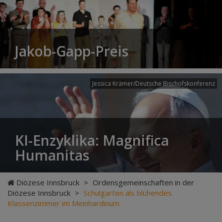
Jakob-Gapp-Preis
Jessica Krämer/Deutsche Bischofskonferenz
KI-Enzyklika: Magnifica
Humanitas
Diözese Innsbruck
>
Ordensgemeinschaften in der
Diözese Innsbruck
>
Schulgarten als blühendes
Klassenzimmer im Meinhardinum