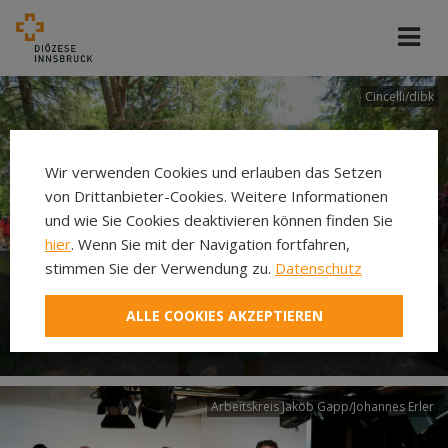
Cincelli/dibk
Wir verwenden Cookies und erlauben das Setzen
von Drittanbieter-Cookies. Weitere Informationen
und wie Sie Cookies deaktivieren können finden Sie
hier
. Wenn Sie mit der Navigation fortfahren,
stimmen Sie der Verwendung zu.
Datenschutz
Neuer Pilgerweg Via
ALLE COOKIES AKZEPTIEREN
Laudato si’
Arbeitskreis Jakob Gapp/Johannes Erler