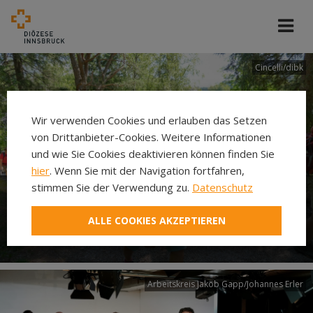
Cincelli/dibk
Wir verwenden Cookies und erlauben das Setzen
von Drittanbieter-Cookies. Weitere Informationen
und wie Sie Cookies deaktivieren können finden Sie
hier
. Wenn Sie mit der Navigation fortfahren,
stimmen Sie der Verwendung zu.
Datenschutz
Neuer Pilgerweg Via
ALLE COOKIES AKZEPTIEREN
Laudato si’
Arbeitskreis Jakob Gapp/Johannes Erler