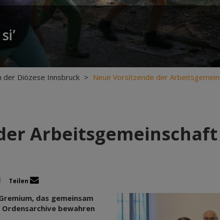
si’
 der Diözese Innsbruck
>
Neue Vorsitzende der Arbeitsgemein
der Arbeitsgemeinschaft
Teilen
ig Gremium, das gemeinsam
r Ordensarchive bewahren