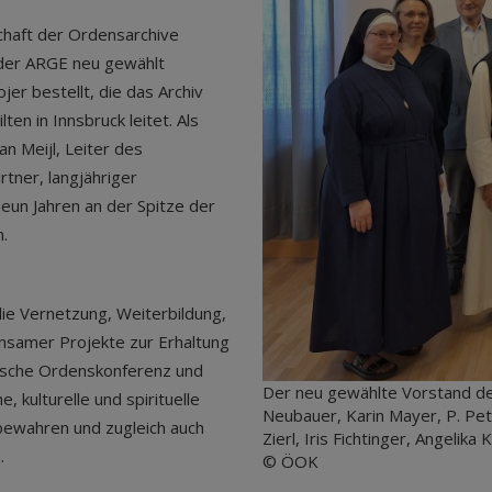
haft der Ordensarchive
 der ARGE neu gewählt
er bestellt, die das Archiv
en in Innsbruck leitet. Als
an Meijl, Leiter des
rtner, langjähriger
eun Jahren an der Spitze der
.
ie Vernetzung, Weiterbildung,
nsamer Projekte zur Erhaltung
chische Ordenskonferenz und
Der neu gewählte Vorstand der 
 kulturelle und spirituelle
Neubauer, Karin Mayer, P. Pete
 bewahren und zugleich auch
Zierl, Iris Fichtinger, Angelik
.
© ÖOK