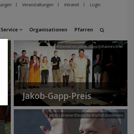
ungen
Veranstaltungen
Intranet
Login
Service
Organisationen
Pfarren
/dibk
Arbeitskreis Jakob Gapp/Johannes Erler
suchen
taltungen
Personen
Pfarren
Einrichtungen
Jakob-Gapp-Preis
Jessica Krämer/Deutsche Bischofskonferenz