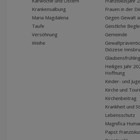
Karwoche und Ostern
Franziskusjahr 
Krankensalbung
Frauen in der D
Maria Magdalena
Gegen Gewalt a
Taufe
Geistliche Begle
Versöhnung
Gemeinde
Weihe
Gewaltpräventio
Diözese Innsbr
Glaubensfrühlin
Heiliges Jahr 20
Hoffnung
Kinder- und Jug
Kirche und Tour
Kirchenbeitrag
Krankheit und S
Lebensschutz
Magnifica Huma
Papst Franziskus