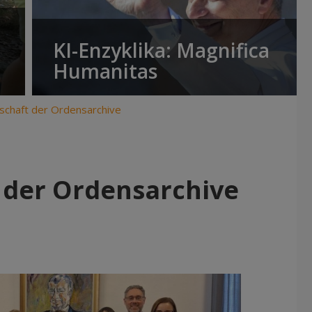
KI-Enzyklika: Magnifica
Humanitas
schaft der Ordensarchive
 der Ordensarchive