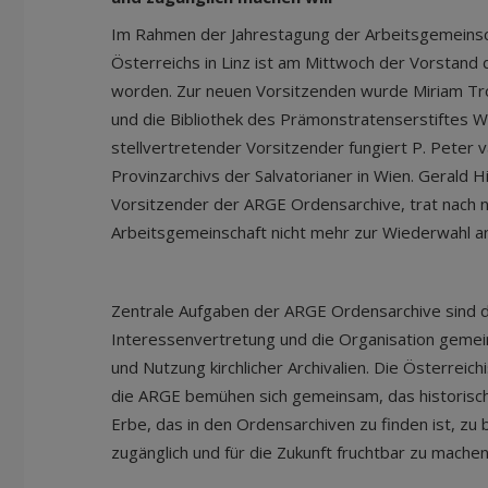
Im Rahmen der Jahrestagung der Arbeitsgemeinsc
Österreichs in Linz ist am Mittwoch der Vorstand
worden. Zur neuen Vorsitzenden wurde Miriam Troj
und die Bibliothek des Prämonstratenserstiftes Wilt
stellvertretender Vorsitzender fungiert P. Peter v
Provinzarchivs der Salvatorianer in Wien. Gerald Hi
Vorsitzender der ARGE Ordensarchive, trat nach n
Arbeitsgemeinschaft nicht mehr zur Wiederwahl an
Zentrale Aufgaben der ARGE Ordensarchive sind d
Interessenvertretung und die Organisation gemei
und Nutzung kirchlicher Archivalien. Die Österrei
die ARGE bemühen sich gemeinsam, das historische,
Erbe, das in den Ordensarchiven zu finden ist, zu
zugänglich und für die Zukunft fruchtbar zu machen