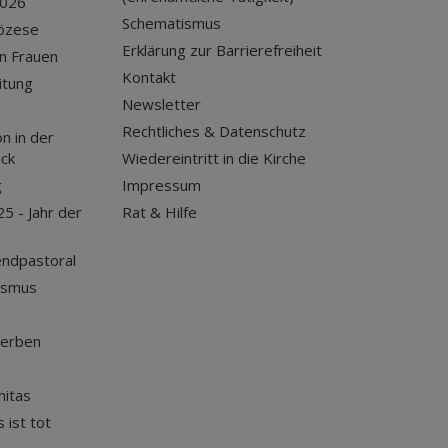
2026
Schematismus
iözese
Erklärung zur Barrierefreiheit
n Frauen
Kontakt
itung
Newsletter
Rechtliches & Datenschutz
n in der
uck
Wiedereintritt in die Kirche
g
Impressum
25 - Jahr der
Rat & Hilfe
endpastoral
ismus
terben
nitas
 ist tot