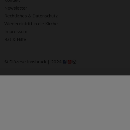
Kontakt
Newsletter
Rechtliches & Datenschutz
Wiedereintritt in die Kirche
Impressum
Rat & Hilfe
© Diözese Innsbruck | 2024