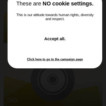
These are
NO cookie settings.
This is our attitude towards human rights, diversity
and respect.
Online auf LeOn
and
Accept all
.
close
the
window.
Click here to go to the campaign page
DVD