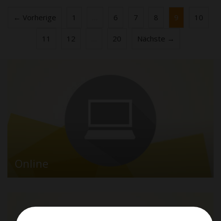
← Vorherige
1
…
6
7
8
9
10
11
12
…
20
Nächste →
Online