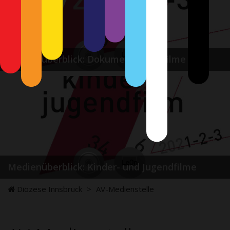
Medienüberblick: Dokumentationsfilme
Medienüberblick: Kinder- und Jugendfilme
Diözese Innsbruck
>
AV-Medienstelle