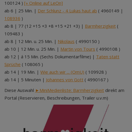
100124 )
[» Online auf LeOn]
ab 6 | 25 Min. |
Der Schlunz - 4 Lukas haut ab
( 4960149 |
108936
)
ab 8 | 77 (12 +15 +3 +8 +15 +21 +3) |
Barmherzigkeit
(
109483 )
ab 8 | 12 Min. u. 25 Min. |
Nikolaus
( 4990150 )
ab 10 | 12 Min. u. 25 Min. |
Martin von Tours
( 4990108 )
ab 12 | á 15 Min. (Sechs Dokumentarfilme) |
Taten statt
Sprüche
( 108065 )
ab 14 | 19 Min. |
Wie auch wir ... (OmU)
( 109928 )
ab 14 | 5 Minuten |
Johannes von Gott
( 4990167 )
Diese Auswahl
►MiniMedienliste: Barmherzigkeit
direkt am
Portal (Reservieren, Beschreibungen, Trailer u.v.m)