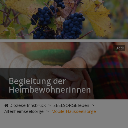
iStock
Begleitung der
HeimbewohnerInnen
Diözese Innsbruck
>
SEELSORGE.leben
>
Altenheimseelsorge
>
Mobile Hausseelsorge