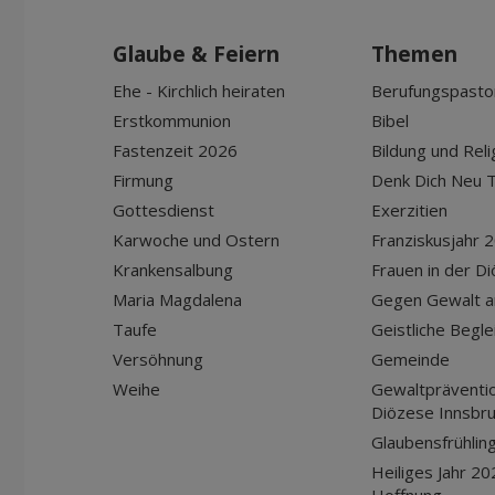
Glaube & Feiern
Themen
Ehe - Kirchlich heiraten
Berufungspasto
Erstkommunion
Bibel
Fastenzeit 2026
Bildung und Reli
Firmung
Denk Dich Neu T
Gottesdienst
Exerzitien
Karwoche und Ostern
Franziskusjahr 
Krankensalbung
Frauen in der D
Maria Magdalena
Gegen Gewalt a
Taufe
Geistliche Begle
Versöhnung
Gemeinde
Weihe
Gewaltpräventio
Diözese Innsbr
Glaubensfrühlin
Heiliges Jahr 20