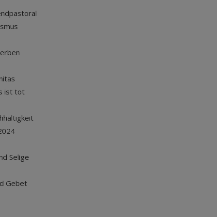
endpastoral
ismus
terben
nitas
 ist tot
haltigkeit
2024
und Selige
nd Gebet