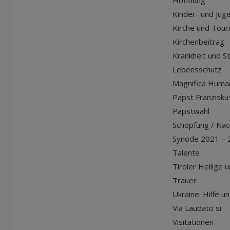
Hoffnung
Kinder- und Jug
Kirche und Tour
Kirchenbeitrag
Krankheit und S
Lebensschutz
Magnifica Huma
Papst Franziskus
Papstwahl
Schöpfung / Nach
Synode 2021 – 
Talente
Tiroler Heilige 
Trauer
Ukraine: Hilfe u
Via Laudato si'
Visitationen