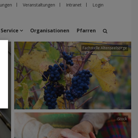
ungen
Veranstaltungen
Intranet
Login
Service
Organisationen
Pfarren
olia
Fachstelle Altenseelsorge
suchen
taltungen
Personen
Pfarren
Einrichtungen
iStock