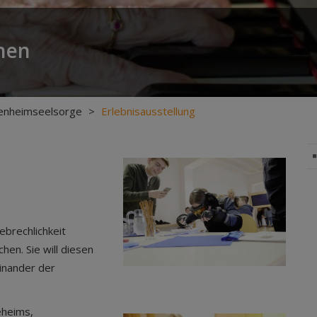
hen
tenheimseelsorge
>
Erlebnisausstellung
ebrechlichkeit
en. Sie will diesen
einander der
eheims,