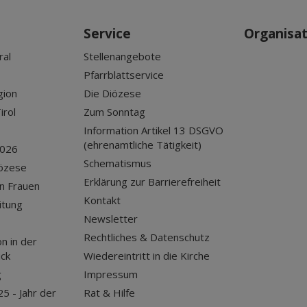
Service
Organisa
ral
Stellenangebote
Pfarrblattservice
gion
Die Diözese
irol
Zum Sonntag
Information Artikel 13 DSGVO
(ehrenamtliche Tätigkeit)
2026
Schematismus
iözese
Erklärung zur Barrierefreiheit
n Frauen
Kontakt
itung
Newsletter
Rechtliches & Datenschutz
n in der
uck
Wiedereintritt in die Kirche
g
Impressum
25 - Jahr der
Rat & Hilfe