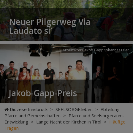
Neuer Pilgerweg Via
Laudato si’
Arbeitskreis Jakob Gapp/Johannes Erler
Jakob-Gapp-Preis
Diözese Innsbruck
>
SEELSORGE.leben
>
Abteilung
Pfarre und Gemeinschaften
>
Pfarre und Seelsorgeraum-
Entwicklung
>
Lange Nacht der Kirchen in Tirol
>
Häufige
Fragen