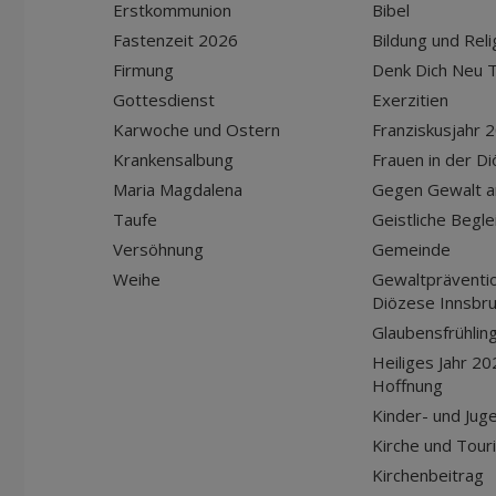
Erstkommunion
Bibel
Fastenzeit 2026
Bildung und Reli
Firmung
Denk Dich Neu T
Gottesdienst
Exerzitien
Karwoche und Ostern
Franziskusjahr 
Krankensalbung
Frauen in der D
Maria Magdalena
Gegen Gewalt a
Taufe
Geistliche Begle
Versöhnung
Gemeinde
Weihe
Gewaltpräventio
Diözese Innsbr
Glaubensfrühlin
Heiliges Jahr 20
Hoffnung
Kinder- und Jug
Kirche und Tour
Kirchenbeitrag