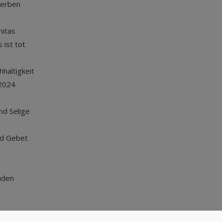
terben
nitas
 ist tot
haltigkeit
2024
und Selige
nd Gebet
nden
Nach oben