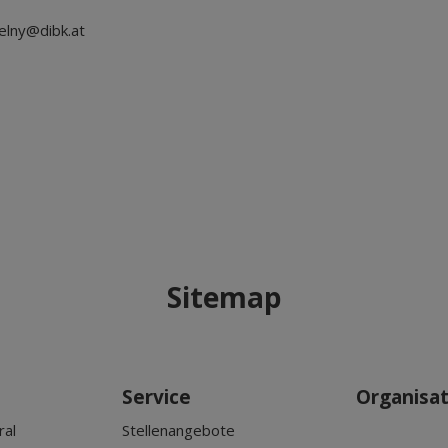
elny@dibk.at
Sitemap
Service
Organisa
ral
Stellenangebote