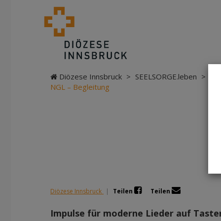
Diözese Innsbruck
>
SEELSORGE.leben
>
Ab
NGL – Begleitung
Diözese Innsbruck
|
Teilen
Teilen
Impulse für moderne Lieder auf Tast