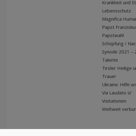
Krankheit und S
Lebensschutz
Magnifica Huma
Papst Franziskus
Papstwahl
Schöpfung / Nach
Synode 2021 – 
Talente
Tiroler Heilige 
Trauer
Ukraine: Hilfe u
Via Laudato si'
Visitationen
Weltweit verbu
© Diözese Innsbruck | 2024