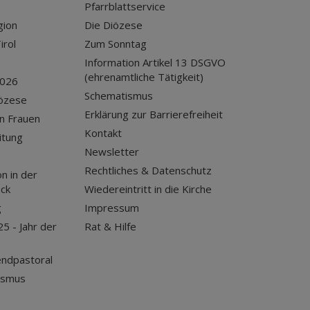
Pfarrblattservice
gion
Die Diözese
irol
Zum Sonntag
Information Artikel 13 DSGVO
(ehrenamtliche Tätigkeit)
2026
Schematismus
iözese
Erklärung zur Barrierefreiheit
n Frauen
Kontakt
itung
Newsletter
Rechtliches & Datenschutz
n in der
uck
Wiedereintritt in die Kirche
g
Impressum
25 - Jahr der
Rat & Hilfe
endpastoral
ismus