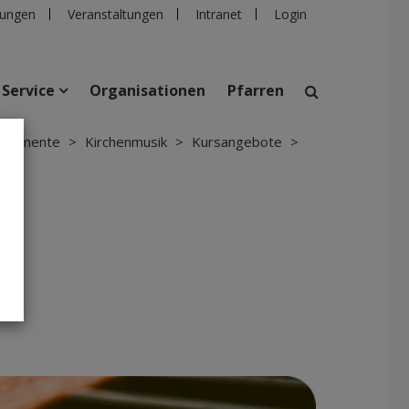
ungen
Veranstaltungen
Intranet
Login
Service
Organisationen
Pfarren
Sakramente
>
Kirchenmusik
>
Kursangebote
>
suchen
taltungen
Personen
Pfarren
Einrichtungen