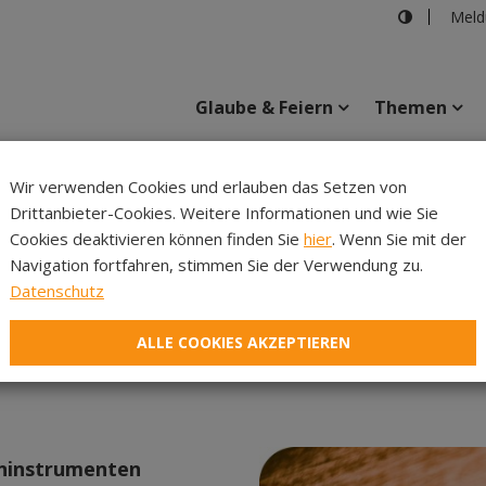
Meld
Glaube & Feiern
Themen
teilung Pfarre und Gemeinschaften
>
Liturgie - Kirchenmusik - 
Wir verwenden Cookies und erlauben das Setzen von
Drittanbieter-Cookies. Weitere Informationen und wie Sie
Inhalte
Verans
Cookies deaktivieren können finden Sie
hier
. Wenn Sie mit der
Navigation fortfahren, stimmen Sie der Verwendung zu.
Datenschutz
NGL – Begleitung
ALLE COOKIES AKZEPTIEREN
eninstrumenten