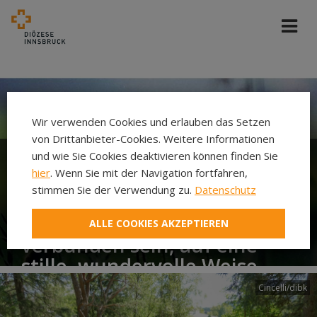
Wir verwenden Cookies und erlauben das Setzen
von Drittanbieter-Cookies. Weitere Informationen
und wie Sie Cookies deaktivieren können finden Sie
hier
. Wenn Sie mit der Navigation fortfahren,
Die kleine Seele dein ging
stimmen Sie der Verwendung zu.
Datenschutz
auf die große Reise. Doch
werden wir zwei immer
ALLE COOKIES AKZEPTIEREN
verbunden sein, auf eine
stille, wundervolle Weise.
Cincelli/dibk