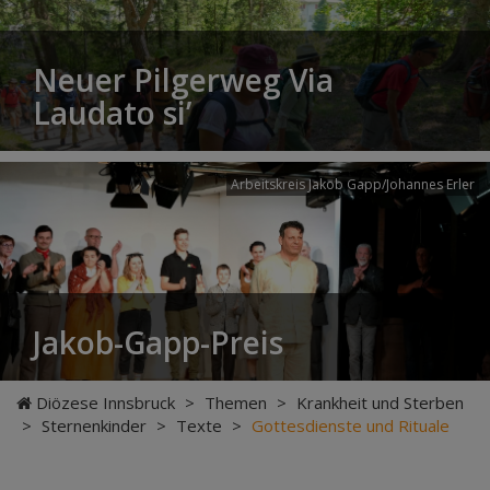
Neuer Pilgerweg Via
Laudato si’
Arbeitskreis Jakob Gapp/Johannes Erler
Jakob-Gapp-Preis
Diözese Innsbruck
>
Themen
>
Krankheit und Sterben
>
Sternenkinder
>
Texte
>
Gottesdienste und Rituale