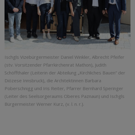
Ischgls Vizebürgermeister Daniel Winkler, Albrecht Pfeifer
(stv. Vorsitzender Pfarrkirchenrat Mathon), Judith
Schöffthaler (Leiterin der Abteilung „Kirchliches Bauen“ der
Diözese Innsbruck), die Architektinnen Barbara
Poberschnigg und Iris Reiter, Pfarrer Bernhard Speringer
(Leiter des Seelsorgeraums Oberes Paznaun) und Ischgls
Bürgermeister Werner Kurz, (v. l. n. r.).