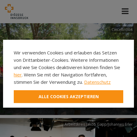
Cincelli/dibk
Wir verwenden Cookies und erlauben das Setzen
von Drittanbieter-Cookies. Weitere Informationen
und wie Sie Cookies deaktivieren können finden Sie
hier
. Wenn Sie mit der Navigation fortfahren,
stimmen Sie der Verwendung zu.
Datenschutz
Neuer Pilgerweg Via
ALLE COOKIES AKZEPTIEREN
Laudato si’
Arbeitskreis Jakob Gapp/Johannes Erler