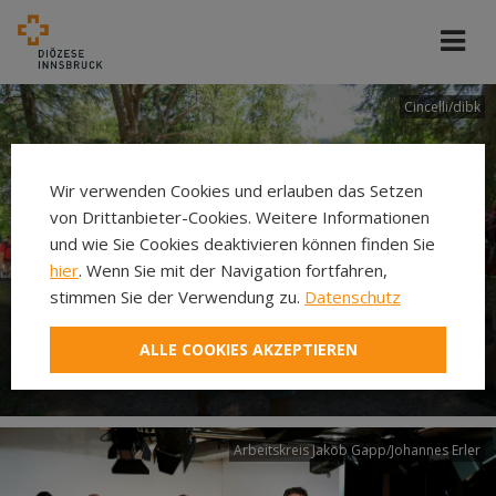
Cincelli/dibk
Wir verwenden Cookies und erlauben das Setzen
von Drittanbieter-Cookies. Weitere Informationen
und wie Sie Cookies deaktivieren können finden Sie
hier
. Wenn Sie mit der Navigation fortfahren,
stimmen Sie der Verwendung zu.
Datenschutz
Neuer Pilgerweg Via
ALLE COOKIES AKZEPTIEREN
Laudato si’
Arbeitskreis Jakob Gapp/Johannes Erler