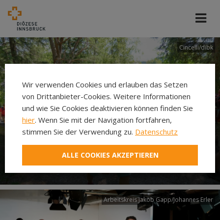
Cincelli/dibk
Wir verwenden Cookies und erlauben das Setzen
von Drittanbieter-Cookies. Weitere Informationen
und wie Sie Cookies deaktivieren können finden Sie
hier
. Wenn Sie mit der Navigation fortfahren,
stimmen Sie der Verwendung zu.
Datenschutz
Neuer Pilgerweg Via
ALLE COOKIES AKZEPTIEREN
Laudato si’
Arbeitskreis Jakob Gapp/Johannes Erler