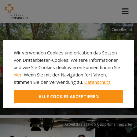
Cincelli/dibk
Wir verwenden Cookies und erlauben das Setzen
von Drittanbieter-Cookies. Weitere Informationen
und wie Sie Cookies deaktivieren können finden Sie
hier
. Wenn Sie mit der Navigation fortfahren,
stimmen Sie der Verwendung zu.
Datenschutz
Neuer Pilgerweg Via
ALLE COOKIES AKZEPTIEREN
Laudato si’
Arbeitskreis Jakob Gapp/Johannes Erler