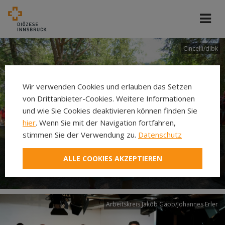
Cincelli/dibk
Wir verwenden Cookies und erlauben das Setzen
von Drittanbieter-Cookies. Weitere Informationen
und wie Sie Cookies deaktivieren können finden Sie
hier
. Wenn Sie mit der Navigation fortfahren,
stimmen Sie der Verwendung zu.
Datenschutz
Neuer Pilgerweg Via
ALLE COOKIES AKZEPTIEREN
Laudato si’
Arbeitskreis Jakob Gapp/Johannes Erler