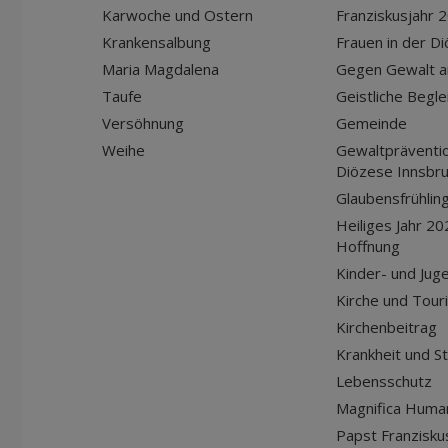
Karwoche und Ostern
Franziskusjahr 
Krankensalbung
Frauen in der D
Maria Magdalena
Gegen Gewalt a
Taufe
Geistliche Begle
Versöhnung
Gemeinde
Weihe
Gewaltpräventio
Diözese Innsbr
Glaubensfrühlin
Heiliges Jahr 20
Hoffnung
Kinder- und Jug
Kirche und Tour
Kirchenbeitrag
Krankheit und S
Lebensschutz
Magnifica Huma
Papst Franziskus