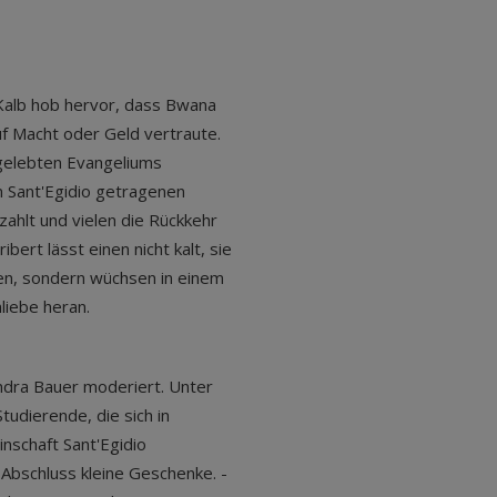
 Kalb hob hervor, dass Bwana
uf Macht oder Geld vertraute.
 gelebten Evangeliums
n Sant'Egidio getragenen
zahlt und vielen die Rückkehr
ibert lässt einen nicht kalt, sie
ren, sondern wüchsen in einem
liebe heran.
ndra Bauer moderiert. Unter
tudierende, die sich in
nschaft Sant'Egidio
Abschluss kleine Geschenke. -