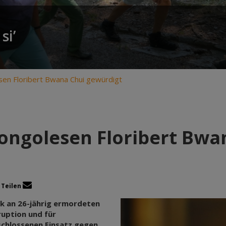
si’
sen Floribert Bwana Chui gewürdigt
Kongolesen Floribert Bwa
Teilen
ck an 26-jährig ermordeten
uption und für
schlossenen Einsatz gegen