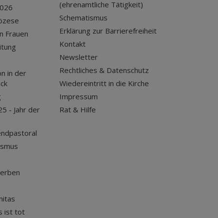
(ehrenamtliche Tätigkeit)
2026
Schematismus
iözese
Erklärung zur Barrierefreiheit
n Frauen
Kontakt
itung
Newsletter
Rechtliches & Datenschutz
n in der
uck
Wiedereintritt in die Kirche
g
Impressum
25 - Jahr der
Rat & Hilfe
endpastoral
ismus
terben
nitas
 ist tot