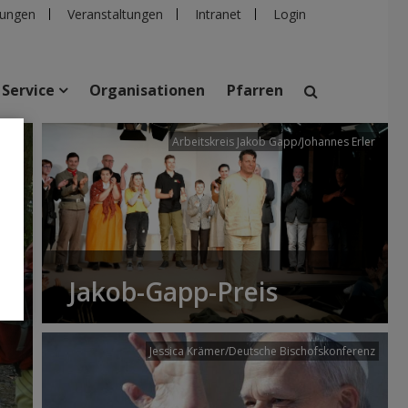
ungen
Veranstaltungen
Intranet
Login
Service
Organisationen
Pfarren
/dibk
Arbeitskreis Jakob Gapp/Johannes Erler
suchen
taltungen
Personen
Pfarren
Einrichtungen
Jakob-Gapp-Preis
Jessica Krämer/Deutsche Bischofskonferenz