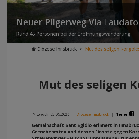
Neuer Pilgerweg Via Laudato 
Rund 45 Personen bei der Eröffnungswanderung
Diözese Innsbruck
>
Mut des seligen Kongole
Mut des seligen 
Mittwoch, 03.06.2026
|
Diözese Innsbruck
|
Teilen
Gemeinschaft Sant'Egidio erinnert in Innsbru
Grenzbeamten und dessen Einsatz gegen Korr
Straßenkinder - Bischof: Impulsgeber für ent