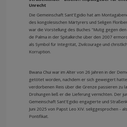
Unrecht
Die Gemeinschaft Sant'Egidio hat am Montagabend
des kongolesischen Märtyrers und Seligen Floriber
war die Vorstellung des Buches "Mutig gegen den
de Palma in der Spitalkirche über den 2007 ermo
als Symbol für Integrität, Zivilcourage und christ
Korruption.
Bwana Chui war im Alter von 26 Jahren in der Dem
getötet worden, nachdem er sich geweigert hatt
verdorbenen Reis über die Grenze passieren zu l
Drohungen ließ er die Lieferung vernichten. Der jun
Gemeinschaft Sant'Egidio engagierte und Straßenk
Juni 2025 von Papst Leo XIV. seliggesprochen - al
Pontifikat.