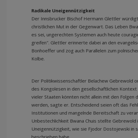
Radikale Uneigennützigkeit
Der Innsbrucker Bischof Hermann Glettler würdigte
christlichen Mut in der Gegenwart. Das Leben Bwa
es sei, ungerechten Systemen auch heute couragier
greifen". Glettler erinnerte dabei an den evangeli
Bonhoeffer und zog auch Parallelen zum polnische
Kolbe.
Der Politikwissenschaftler Belachew Gebrewold o
des Kongolesen in den gesellschaftlichen Kontext 
vieler Staaten könnten nicht allein mit den Folgen 
werden, sagte er. Entscheidend seien oft das Fehl
Institutionen und mangelnde Bereitschaft zu vera
Unbestechlichkeit Bwana Chuis stellte Gebrewold i
Uneigennützigkeit, wie sie Fjodor Dostojewski in s
beschrieben habe.