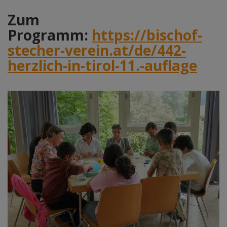
Zum
Programm:
https://bischof-
stecher-verein.at/de/442-
herzlich-in-tirol-11.-auflage