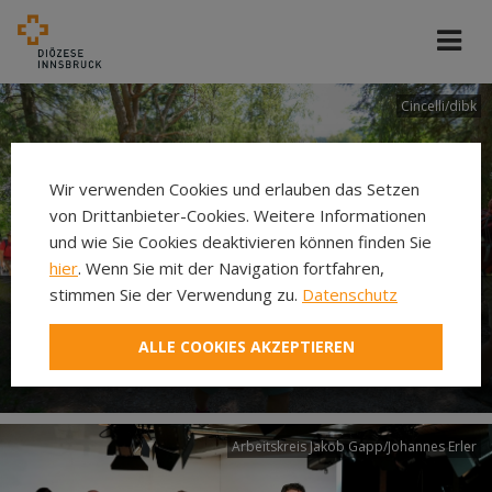
Cincelli/dibk
Wir verwenden Cookies und erlauben das Setzen
von Drittanbieter-Cookies. Weitere Informationen
und wie Sie Cookies deaktivieren können finden Sie
hier
. Wenn Sie mit der Navigation fortfahren,
stimmen Sie der Verwendung zu.
Datenschutz
Neuer Pilgerweg Via
ALLE COOKIES AKZEPTIEREN
Laudato si’
Arbeitskreis Jakob Gapp/Johannes Erler