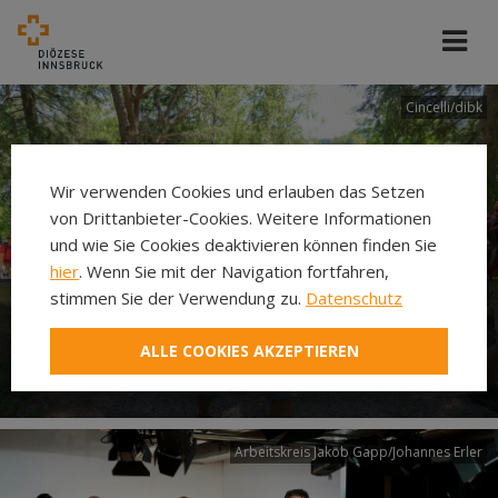
Cincelli/dibk
Wir verwenden Cookies und erlauben das Setzen
von Drittanbieter-Cookies. Weitere Informationen
und wie Sie Cookies deaktivieren können finden Sie
hier
. Wenn Sie mit der Navigation fortfahren,
stimmen Sie der Verwendung zu.
Datenschutz
Neuer Pilgerweg Via
ALLE COOKIES AKZEPTIEREN
Laudato si’
Arbeitskreis Jakob Gapp/Johannes Erler