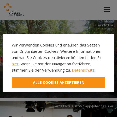
Cincelli/dibk
Wir verwenden Cookies und erlauben das Setzen
von Drittanbieter-Cookies. Weitere Informationen
und wie Sie Cookies deaktivieren können finden Sie
hier
. Wenn Sie mit der Navigation fortfahren,
stimmen Sie der Verwendung zu.
Datenschutz
Neuer Pilgerweg Via
ALLE COOKIES AKZEPTIEREN
Laudato si’
Arbeitskreis Jakob Gapp/Johannes Erler