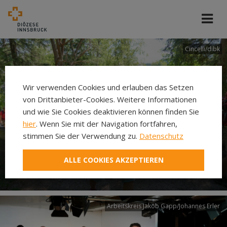
Cincelli/dibk
Wir verwenden Cookies und erlauben das Setzen
von Drittanbieter-Cookies. Weitere Informationen
und wie Sie Cookies deaktivieren können finden Sie
hier
. Wenn Sie mit der Navigation fortfahren,
stimmen Sie der Verwendung zu.
Datenschutz
Neuer Pilgerweg Via
ALLE COOKIES AKZEPTIEREN
Laudato si’
Arbeitskreis Jakob Gapp/Johannes Erler