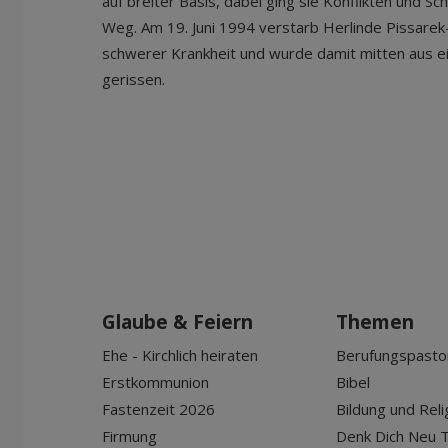
auf breiter Basis, dabei ging sie Konflikten und Sc
Weg. Am 19. Juni 1994 verstarb Herlinde Pissarek
schwerer Krankheit und wurde damit mitten aus 
gerissen.
Glaube & Feiern
Themen
Ehe - Kirchlich heiraten
Berufungspasto
Erstkommunion
Bibel
Fastenzeit 2026
Bildung und Reli
Firmung
Denk Dich Neu T