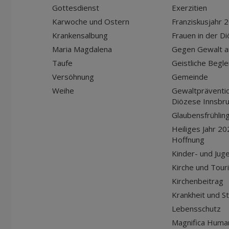
Gottesdienst
Exerzitien
Karwoche und Ostern
Franziskusjahr 
Krankensalbung
Frauen in der D
Maria Magdalena
Gegen Gewalt a
Taufe
Geistliche Begle
Versöhnung
Gemeinde
Weihe
Gewaltpräventio
Diözese Innsbr
Glaubensfrühlin
Heiliges Jahr 20
Hoffnung
Kinder- und Jug
Kirche und Tour
Kirchenbeitrag
Krankheit und S
Lebensschutz
Magnifica Huma