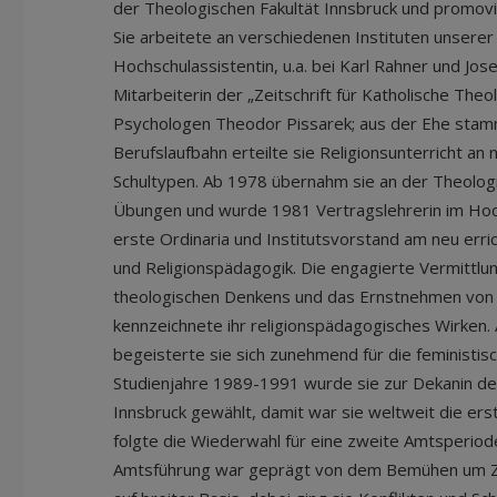
der Theologischen Fakultät Innsbruck und promov
Sie arbeitete an verschiedenen Instituten unserer 
Hochschulassistentin, u.a. bei Karl Rahner und Jos
Mitarbeiterin der „Zeitschrift für Katholische Theo
Psychologen Theodor Pissarek; aus der Ehe stamme
Berufslaufbahn erteilte sie Religionsunterricht an
Schultypen. Ab 1978 übernahm sie an der Theologi
Übungen und wurde 1981 Vertragslehrerin im Hoc
erste Ordinaria und Institutsvorstand am neu erric
und Religionspädagogik. Die engagierte Vermittlu
theologischen Denkens und das Ernstnehmen von
kennzeichnete ihr religionspädagogisches Wirken.
begeisterte sie sich zunehmend für die feministisc
Studienjahre 1989-1991 wurde sie zur Dekanin de
Innsbruck gewählt, damit war sie weltweit die erst
folgte die Wiederwahl für eine zweite Amtsperio
Amtsführung war geprägt von dem Bemühen um 