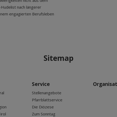
hwierigkeiten nicht aus dem
-Hudelist nach längerer
einem engagierten Berufsleben
Sitemap
Service
Organisa
ral
Stellenangebote
Pfarrblattservice
gion
Die Diözese
irol
Zum Sonntag