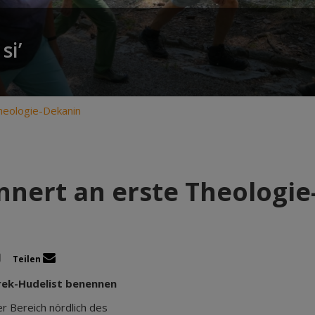
si’
Theologie-Dekanin
innert an erste Theologi
Teilen
arek-Hudelist benennen
r Bereich nördlich des