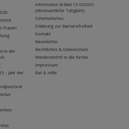
Information Artikel 13 DSGVO
(ehrenamtliche Tätigkeit)
2026
Schematismus
iözese
Erklärung zur Barrierefreiheit
n Frauen
Kontakt
itung
Newsletter
Rechtliches & Datenschutz
n in der
uck
Wiedereintritt in die Kirche
g
Impressum
25 - Jahr der
Rat & Hilfe
endpastoral
ismus
terben
nitas