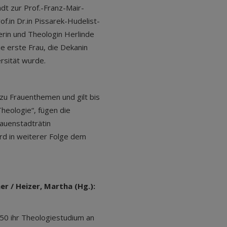
dt zur Prof.-Franz-Mair-
of.
in
Dr.
in
Pissarek-Hudelist-
erin und Theologin Herlinde
e erste Frau, die Dekanin
ersität wurde.
 zu Frauenthemen und gilt bis
Theologie“, fügen die
auenstadträtin
rd in weiterer Folge dem
r / Heizer, Martha (Hg.):
50 ihr Theologiestudium an