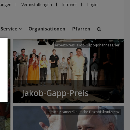
ungen
Veranstaltungen
Intranet
Login
Service
Organisationen
Pfarren
/dibk
Arbeitskreis Jakob Gapp/Johannes Erler
suchen
taltungen
Personen
Pfarren
Einrichtungen
Jakob-Gapp-Preis
Jessica Krämer/Deutsche Bischofskonferenz