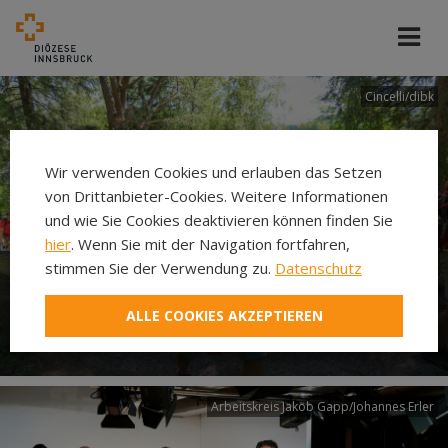
Cincelli/dibk
Wir verwenden Cookies und erlauben das Setzen
von Drittanbieter-Cookies. Weitere Informationen
und wie Sie Cookies deaktivieren können finden Sie
hier
. Wenn Sie mit der Navigation fortfahren,
stimmen Sie der Verwendung zu.
Datenschutz
Neuer Pilgerweg Via
ALLE COOKIES AKZEPTIEREN
Laudato si’
Arbeitskreis Jakob Gapp/Johannes Erler