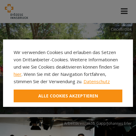
Cincelli/dibk
Wir verwenden Cookies und erlauben das Setzen
von Drittanbieter-Cookies. Weitere Informationen
und wie Sie Cookies deaktivieren können finden Sie
hier
. Wenn Sie mit der Navigation fortfahren,
stimmen Sie der Verwendung zu.
Datenschutz
Neuer Pilgerweg Via
ALLE COOKIES AKZEPTIEREN
Laudato si’
Arbeitskreis Jakob Gapp/Johannes Erler