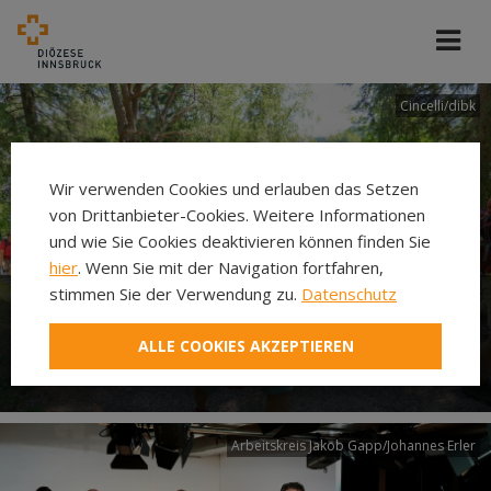
Cincelli/dibk
Wir verwenden Cookies und erlauben das Setzen
von Drittanbieter-Cookies. Weitere Informationen
und wie Sie Cookies deaktivieren können finden Sie
hier
. Wenn Sie mit der Navigation fortfahren,
stimmen Sie der Verwendung zu.
Datenschutz
Neuer Pilgerweg Via
ALLE COOKIES AKZEPTIEREN
Laudato si’
Arbeitskreis Jakob Gapp/Johannes Erler