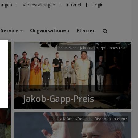
ungen
Veranstaltungen
Intranet
Login
Service
Organisationen
Pfarren
/dibk
Arbeitskreis Jakob Gapp/Johannes Erler
suchen
taltungen
Personen
Pfarren
Einrichtungen
Jakob-Gapp-Preis
Jessica Krämer/Deutsche Bischofskonferenz