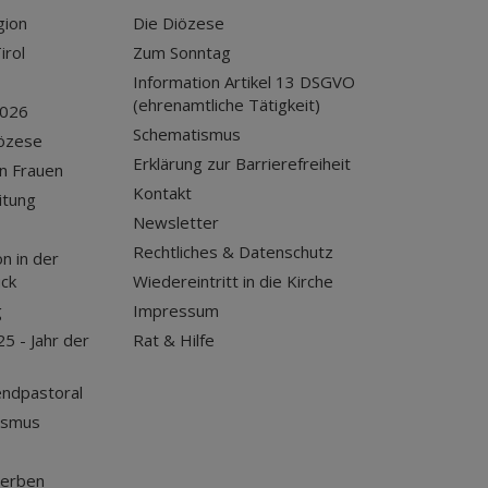
gion
Die Diözese
irol
Zum Sonntag
Information Artikel 13 DSGVO
(ehrenamtliche Tätigkeit)
2026
Schematismus
iözese
Erklärung zur Barrierefreiheit
n Frauen
Kontakt
itung
Newsletter
Rechtliches & Datenschutz
n in der
uck
Wiedereintritt in die Kirche
g
Impressum
25 - Jahr der
Rat & Hilfe
endpastoral
ismus
terben