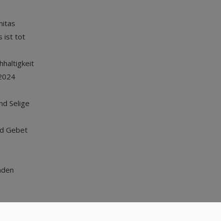
nitas
 ist tot
haltigkeit
2024
und Selige
nd Gebet
nden
Nach oben