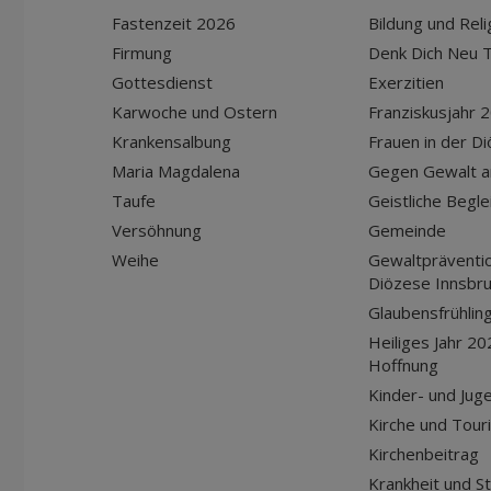
Fastenzeit 2026
Bildung und Reli
Firmung
Denk Dich Neu T
Gottesdienst
Exerzitien
Karwoche und Ostern
Franziskusjahr 
Krankensalbung
Frauen in der D
Maria Magdalena
Gegen Gewalt a
Taufe
Geistliche Begle
Versöhnung
Gemeinde
Weihe
Gewaltpräventio
Diözese Innsbr
Glaubensfrühlin
Heiliges Jahr 20
Hoffnung
Kinder- und Jug
Kirche und Tour
Kirchenbeitrag
Krankheit und S