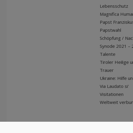
Lebensschutz
Magnifica Huma
Papst Franziskus
Papstwahl
Schöpfung / Nach
Synode 2021 – 
Talente
Tiroler Heilige 
Trauer
Ukraine: Hilfe u
Via Laudato si'
Visitationen
Weltweit verbu
© Diözese Innsbruck | 2024