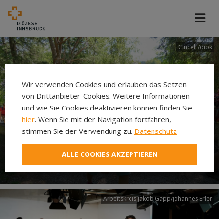
Cincelli/dibk
Wir verwenden Cookies und erlauben das Setzen
von Drittanbieter-Cookies. Weitere Informationen
und wie Sie Cookies deaktivieren können finden Sie
hier
. Wenn Sie mit der Navigation fortfahren,
stimmen Sie der Verwendung zu.
Datenschutz
Neuer Pilgerweg Via
ALLE COOKIES AKZEPTIEREN
Laudato si’
Arbeitskreis Jakob Gapp/Johannes Erler