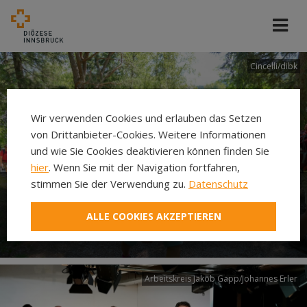
Cincelli/dibk
Wir verwenden Cookies und erlauben das Setzen
von Drittanbieter-Cookies. Weitere Informationen
und wie Sie Cookies deaktivieren können finden Sie
hier
. Wenn Sie mit der Navigation fortfahren,
stimmen Sie der Verwendung zu.
Datenschutz
Neuer Pilgerweg Via
ALLE COOKIES AKZEPTIEREN
Laudato si’
Arbeitskreis Jakob Gapp/Johannes Erler