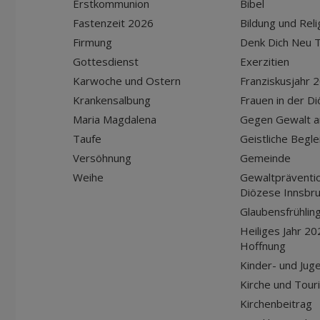
Erstkommunion
Bibel
Fastenzeit 2026
Bildung und Reli
Firmung
Denk Dich Neu T
Gottesdienst
Exerzitien
Karwoche und Ostern
Franziskusjahr 
Krankensalbung
Frauen in der D
Maria Magdalena
Gegen Gewalt a
Taufe
Geistliche Begle
Versöhnung
Gemeinde
Weihe
Gewaltpräventio
Diözese Innsbr
Glaubensfrühlin
Heiliges Jahr 20
Hoffnung
Kinder- und Jug
Kirche und Tour
Kirchenbeitrag