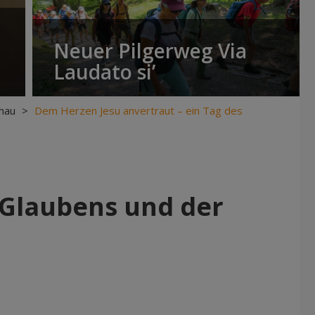
Neuer Pilgerweg Via
Laudato si’
hau
>
Dem Herzen Jesu anvertraut – ein Tag des
 Glaubens und der