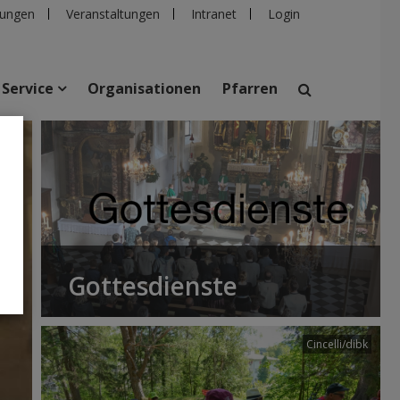
ungen
Veranstaltungen
Intranet
Login
Service
Organisationen
Pfarren
suchen
taltungen
Personen
Pfarren
Einrichtungen
Gottesdienste
Cincelli/dibk