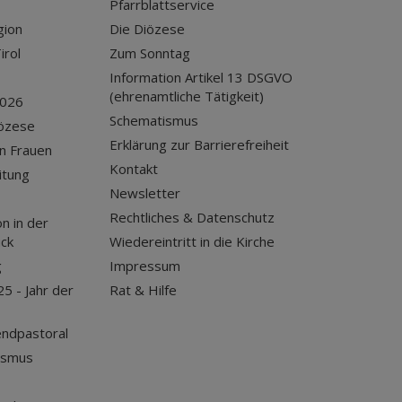
Pfarrblattservice
gion
Die Diözese
irol
Zum Sonntag
Information Artikel 13 DSGVO
(ehrenamtliche Tätigkeit)
2026
Schematismus
iözese
Erklärung zur Barrierefreiheit
n Frauen
Kontakt
itung
Newsletter
Rechtliches & Datenschutz
n in der
uck
Wiedereintritt in die Kirche
g
Impressum
25 - Jahr der
Rat & Hilfe
endpastoral
ismus