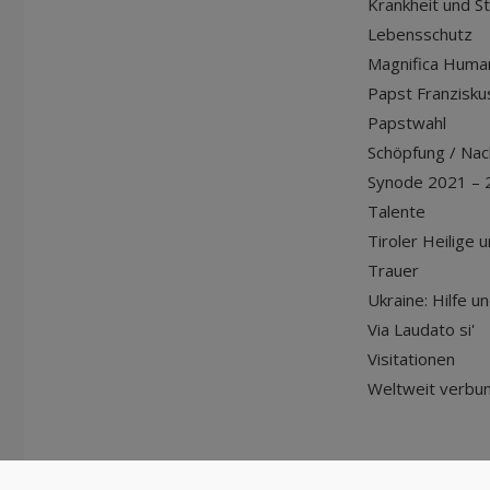
Krankheit und S
Lebensschutz
Magnifica Huma
Papst Franziskus
Papstwahl
Schöpfung / Nach
Synode 2021 – 
Talente
Tiroler Heilige 
Trauer
Ukraine: Hilfe u
Via Laudato si'
Visitationen
Weltweit verbu
© Diözese Innsbruck | 2024