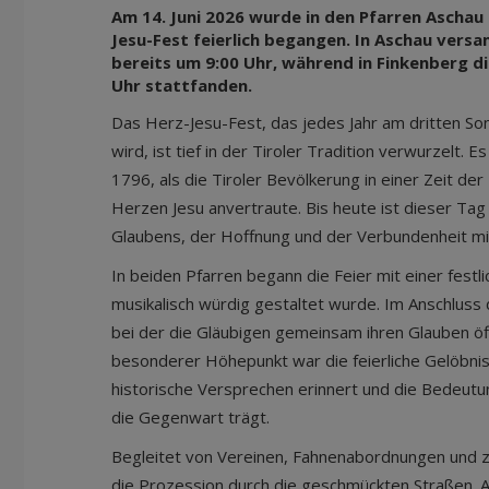
Am 14. Juni 2026 wurde in den Pfarren Aschau
Jesu-Fest feierlich begangen. In Aschau vers
bereits um 9:00 Uhr, während in Finkenberg di
Uhr stattfanden.
Das Herz-Jesu-Fest, das jedes Jahr am dritten So
wird, ist tief in der Tiroler Tradition verwurzelt. 
1796, als die Tiroler Bevölkerung in einer Zeit d
Herzen Jesu anvertraute. Bis heute ist dieser Tag
Glaubens, der Hoffnung und der Verbundenheit mi
In beiden Pfarren begann die Feier mit einer festl
musikalisch würdig gestaltet wurde. Im Anschluss 
bei der die Gläubigen gemeinsam ihren Glauben öff
besonderer Höhepunkt war die feierliche Gelöbni
historische Versprechen erinnert und die Bedeut
die Gegenwart trägt.
Begleitet von Vereinen, Fahnenabordnungen und z
die Prozession durch die geschmückten Straßen. 