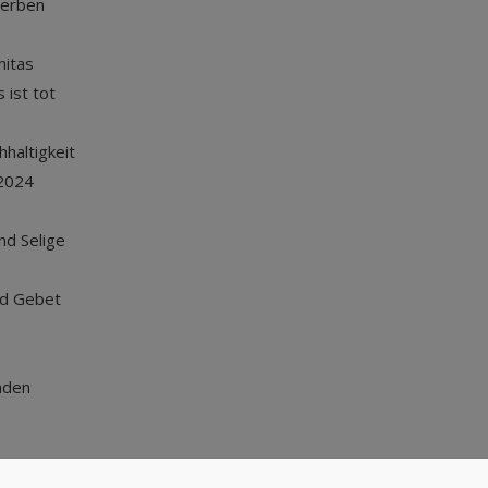
terben
nitas
 ist tot
haltigkeit
2024
und Selige
nd Gebet
nden
Nach oben