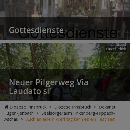
Gottesdienste
Cincelli/dibk
Neuer Pilgerweg Via
Laudato si’
Diözese Innsbruck
>
Diözese Innsbruck
>
Dekanat
Fügen-Jenbach
>
Seelsorgeraum Finkenberg-Hippach-
Aschau
>
Auch an einem Werktag kann es ein Fest sein.