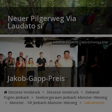
Neuer Pilgerweg Via
Laudato si’
Arbeitskreis Jakob Gapp/Johannes Erler
Jakob-Gapp-Preis
Diözese Innsbruck
>
Diözese Innsbruck
>
Dekanat
Fügen-Jenbach
>
Seelsorgeraum Jenbach-Münster-Wiesing
>
Münster - SR Jenbach-Münster-Wiesing
>
Sakramente