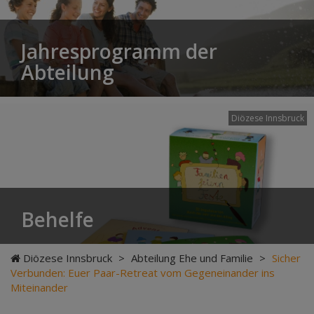
Jahresprogramm der
Abteilung
Diözese Innsbruck
Behelfe
Diözese Innsbruck
>
Abteilung Ehe und Familie
>
Sicher
Verbunden: Euer Paar-Retreat vom Gegeneinander ins
Miteinander