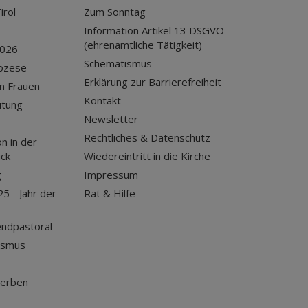
irol
Zum Sonntag
Information Artikel 13 DSGVO
(ehrenamtliche Tätigkeit)
2026
Schematismus
iözese
Erklärung zur Barrierefreiheit
n Frauen
Kontakt
itung
Newsletter
Rechtliches & Datenschutz
n in der
uck
Wiedereintritt in die Kirche
g
Impressum
25 - Jahr der
Rat & Hilfe
endpastoral
ismus
terben