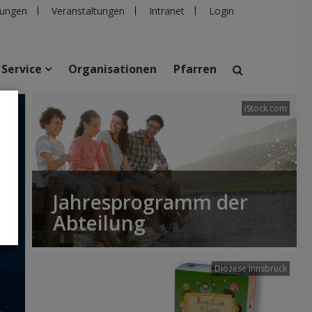
ungen
Veranstaltungen
Intranet
Login
Service
Organisationen
Pfarren
Udod
iStock.com
suchen
taltungen
Personen
Pfarren
Einrichtungen
Jahresprogramm der
Abteilung
Diözese Innsbruck