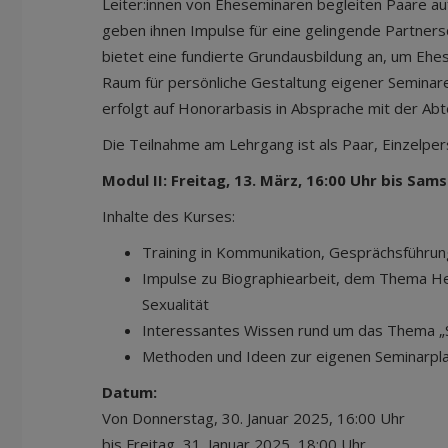
Leiter:innen von Eheseminaren begleiten Paare a
geben ihnen Impulse für eine gelingende Partners
bietet eine fundierte Grundausbildung an, um Ehes
Raum für persönliche Gestaltung eigener Seminar
erfolgt auf Honorarbasis in Absprache mit der Abte
Die Teilnahme am Lehrgang ist als Paar, Einzelpe
Modul II: Freitag, 13. März, 16:00 Uhr bis Sam
Inhalte des Kurses:
Training in Kommunikation, Gesprächsführun
Impulse zu Biographiearbeit, dem Thema He
Sexualität
Interessantes Wissen rund um das Thema „
Methoden und Ideen zur eigenen Seminarpl
Datum:
Von Donnerstag, 30. Januar 2025, 16:00 Uhr
bis Freitag, 31. Januar 2025, 18:00 Uhr