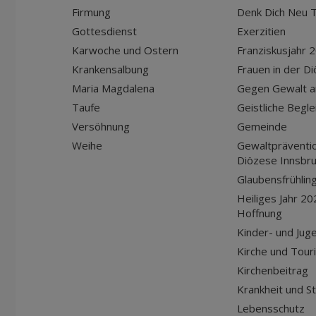
Firmung
Denk Dich Neu T
Gottesdienst
Exerzitien
Karwoche und Ostern
Franziskusjahr 
Krankensalbung
Frauen in der D
Maria Magdalena
Gegen Gewalt a
Taufe
Geistliche Begle
Versöhnung
Gemeinde
Weihe
Gewaltpräventio
Diözese Innsbr
Glaubensfrühlin
Heiliges Jahr 20
Hoffnung
Kinder- und Jug
Kirche und Tour
Kirchenbeitrag
Krankheit und S
Lebensschutz