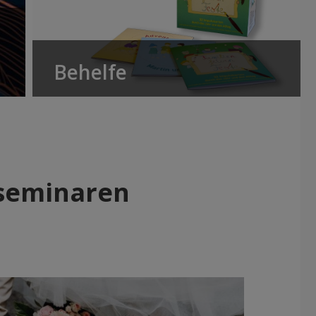
Behelfe
eseminaren