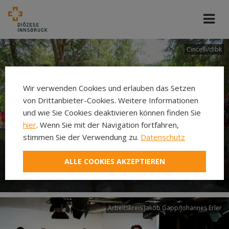
Cincelli/dibk
Wir verwenden Cookies und erlauben das Setzen
von Drittanbieter-Cookies. Weitere Informationen
und wie Sie Cookies deaktivieren können finden Sie
hier
. Wenn Sie mit der Navigation fortfahren,
stimmen Sie der Verwendung zu.
Datenschutz
Neuer Pilgerweg Via
ALLE COOKIES AKZEPTIEREN
Laudato si’
Arbeitskreis Jakob Gapp/Johannes Erler