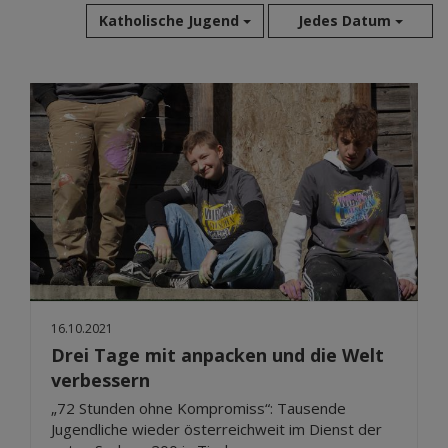
Katholische Jugend
Jedes Datum
Aug 2026
Jul 2026
Jun 2026
Mai 2026
Apr 2026
Mär 2026
Feb 2026
Jan 2026
Dez 2025
Nov 2025
16.10.2021
Okt 2025
Drei Tage mit anpacken und die Welt
Sep 2025
verbessern
„72 Stunden ohne Kompromiss“: Tausende
Jugendliche wieder österreichweit im Dienst der