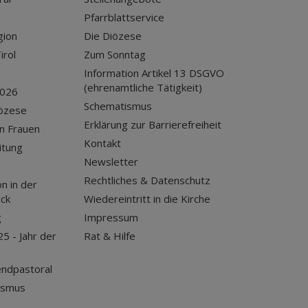
Pfarrblattservice
gion
Die Diözese
irol
Zum Sonntag
Information Artikel 13 DSGVO
(ehrenamtliche Tätigkeit)
2026
Schematismus
iözese
Erklärung zur Barrierefreiheit
n Frauen
Kontakt
itung
Newsletter
Rechtliches & Datenschutz
n in der
uck
Wiedereintritt in die Kirche
g
Impressum
25 - Jahr der
Rat & Hilfe
endpastoral
ismus