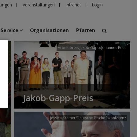
ungen
Veranstaltungen
Intranet
Login
Service
Organisationen
Pfarren
/dibk
Arbeitskreis Jakob Gapp/Johannes Erler
suchen
taltungen
Personen
Pfarren
Einrichtungen
Jakob-Gapp-Preis
Jessica Krämer/Deutsche Bischofskonferenz