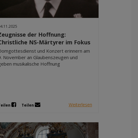
Dez 2025
Nov 2025
Okt 2025
04.11.2025
Sep 2025
Zeugnisse der Hoffnung:
Christliche NS-Märtyrer im Fokus
Domgottesdienst und Konzert erinnern am
9. November an Glaubenszeugen und
geben musikalische Hoffnung
Weiterlesen
Teilen
Teilen