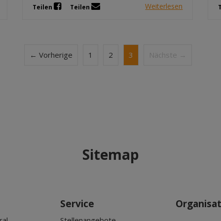
Weiterlesen
Teilen
Teilen
← Vorherige
1
2
3
Nächste →
Sitemap
Service
Organisa
ral
Stellenangebote