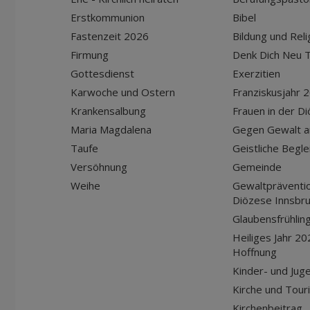
Erstkommunion
Bibel
Fastenzeit 2026
Bildung und Reli
Firmung
Denk Dich Neu T
Gottesdienst
Exerzitien
Karwoche und Ostern
Franziskusjahr 
Krankensalbung
Frauen in der D
Maria Magdalena
Gegen Gewalt a
Taufe
Geistliche Begle
Versöhnung
Gemeinde
Weihe
Gewaltpräventio
Diözese Innsbr
Glaubensfrühlin
Heiliges Jahr 20
Hoffnung
Kinder- und Jug
Kirche und Tour
Kirchenbeitrag