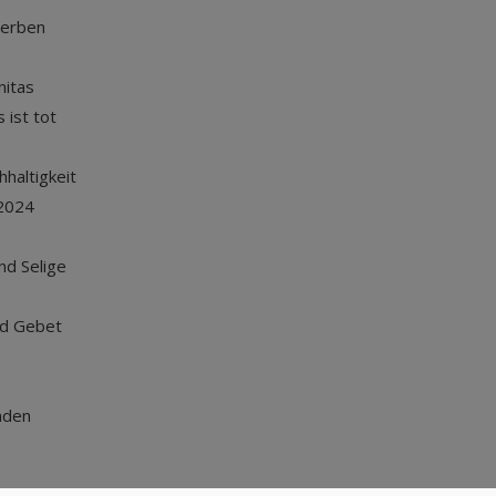
terben
nitas
 ist tot
haltigkeit
2024
und Selige
nd Gebet
nden