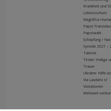
Krankheit und S
Lebensschutz
Magnifica Huma
Papst Franziskus
Papstwahl
Schöpfung / Nach
Synode 2021 – 
Talente
Tiroler Heilige 
Trauer
Ukraine: Hilfe u
Via Laudato si'
Visitationen
Weltweit verbu