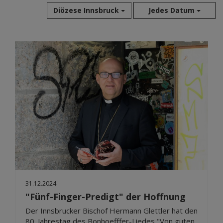
Diözese Innsbruck
Jedes Datum
Aug 2026
Jul 2026
Jun 2026
Mai 2026
Apr 2026
Mär 2026
Feb 2026
Jan 2026
Dez 2025
Nov 2025
Okt 2025
31.12.2024
Sep 2025
"Fünf-Finger-Predigt" der Hoffnung
Der Innsbrucker Bischof Hermann Glettler hat den
80. Jahrestag des Bonhoefffer-Liedes "Von guten