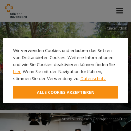
Cincelli/dibk
Wir verwenden Cookies und erlauben das Setzen
von Drittanbieter-Cookies. Weitere Informationen
und wie Sie Cookies deaktivieren können finden Sie
hier
. Wenn Sie mit der Navigation fortfahren,
stimmen Sie der Verwendung zu.
Datenschutz
Neuer Pilgerweg Via
ALLE COOKIES AKZEPTIEREN
Laudato si’
Arbeitskreis Jakob Gapp/Johannes Erler