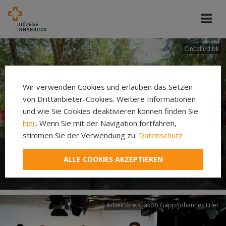
Cincelli/dibk
Wir verwenden Cookies und erlauben das Setzen
von Drittanbieter-Cookies. Weitere Informationen
und wie Sie Cookies deaktivieren können finden Sie
hier
. Wenn Sie mit der Navigation fortfahren,
stimmen Sie der Verwendung zu.
Datenschutz
Neuer Pilgerweg Via
ALLE COOKIES AKZEPTIEREN
Laudato si’
Arbeitskreis Jakob Gapp/Johannes Erler