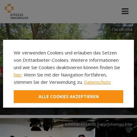
Cincelli/dibk
Wir verwenden Cookies und erlauben das Setzen
von Drittanbieter-Cookies. Weitere Informationen
und wie Sie Cookies deaktivieren können finden Sie
hier
. Wenn Sie mit der Navigation fortfahren,
stimmen Sie der Verwendung zu.
Datenschutz
Neuer Pilgerweg Via
ALLE COOKIES AKZEPTIEREN
Laudato si’
Arbeitskreis Jakob Gapp/Johannes Erler