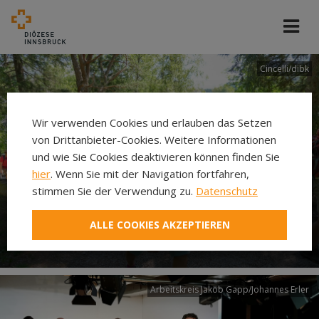
Cincelli/dibk
Wir verwenden Cookies und erlauben das Setzen
von Drittanbieter-Cookies. Weitere Informationen
und wie Sie Cookies deaktivieren können finden Sie
hier
. Wenn Sie mit der Navigation fortfahren,
stimmen Sie der Verwendung zu.
Datenschutz
Neuer Pilgerweg Via
ALLE COOKIES AKZEPTIEREN
Laudato si’
Arbeitskreis Jakob Gapp/Johannes Erler