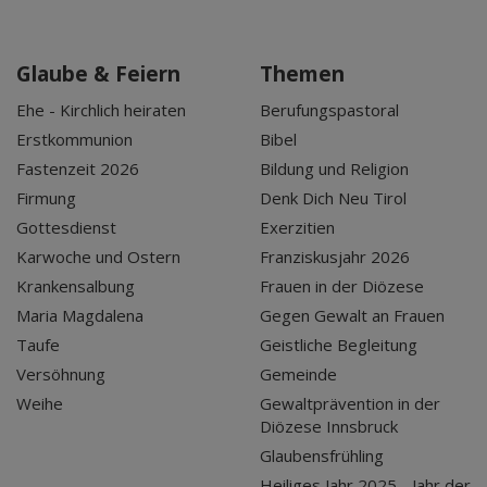
Glaube & Feiern
Themen
Ehe - Kirchlich heiraten
Berufungspastoral
Erstkommunion
Bibel
Fastenzeit 2026
Bildung und Religion
Firmung
Denk Dich Neu Tirol
Gottesdienst
Exerzitien
Karwoche und Ostern
Franziskusjahr 2026
Krankensalbung
Frauen in der Diözese
Maria Magdalena
Gegen Gewalt an Frauen
Taufe
Geistliche Begleitung
Versöhnung
Gemeinde
Weihe
Gewaltprävention in der
Diözese Innsbruck
Glaubensfrühling
Heiliges Jahr 2025 - Jahr der