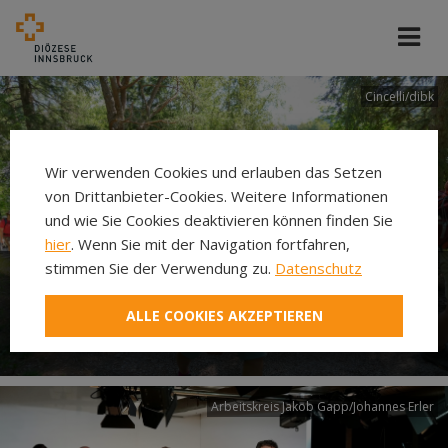
Cincelli/dibk
Wir verwenden Cookies und erlauben das Setzen
von Drittanbieter-Cookies. Weitere Informationen
und wie Sie Cookies deaktivieren können finden Sie
hier
. Wenn Sie mit der Navigation fortfahren,
stimmen Sie der Verwendung zu.
Datenschutz
Neuer Pilgerweg Via
ALLE COOKIES AKZEPTIEREN
Laudato si’
Arbeitskreis Jakob Gapp/Johannes Erler