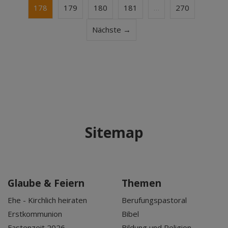
178
179
180
181
…
270
Nächste →
Sitemap
Glaube & Feiern
Themen
Ehe - Kirchlich heiraten
Berufungspastoral
Erstkommunion
Bibel
Fastenzeit 2026
Bildung und Religion