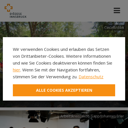
Cincelli/dibk
Wir verwenden Cookies und erlauben das Setzen
von Drittanbieter-Cookies. Weitere Informationen
und wie Sie Cookies deaktivieren können finden Sie
hier
. Wenn Sie mit der Navigation fortfahren,
stimmen Sie der Verwendung zu.
Datenschutz
Neuer Pilgerweg Via
ALLE COOKIES AKZEPTIEREN
Laudato si’
Arbeitskreis Jakob Gapp/Johannes Erler