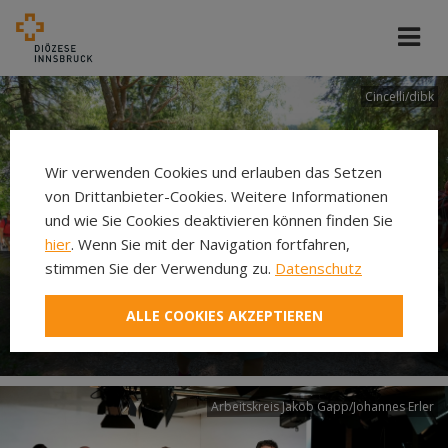
Cincelli/dibk
Wir verwenden Cookies und erlauben das Setzen
von Drittanbieter-Cookies. Weitere Informationen
und wie Sie Cookies deaktivieren können finden Sie
hier
. Wenn Sie mit der Navigation fortfahren,
stimmen Sie der Verwendung zu.
Datenschutz
Neuer Pilgerweg Via
ALLE COOKIES AKZEPTIEREN
Laudato si’
Arbeitskreis Jakob Gapp/Johannes Erler