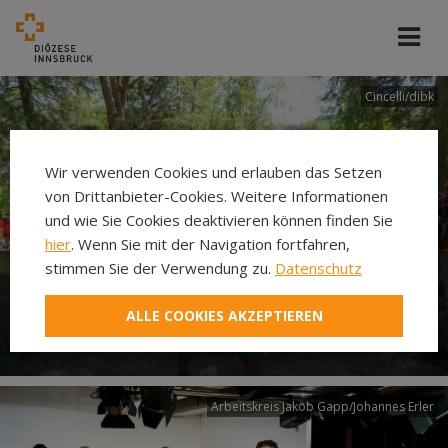
Cincelli/dibk
Wir verwenden Cookies und erlauben das Setzen
von Drittanbieter-Cookies. Weitere Informationen
und wie Sie Cookies deaktivieren können finden Sie
hier
. Wenn Sie mit der Navigation fortfahren,
stimmen Sie der Verwendung zu.
Datenschutz
Neuer Pilgerweg Via
ALLE COOKIES AKZEPTIEREN
Laudato si’
Arbeitskreis Jakob Gapp/Johannes Erler