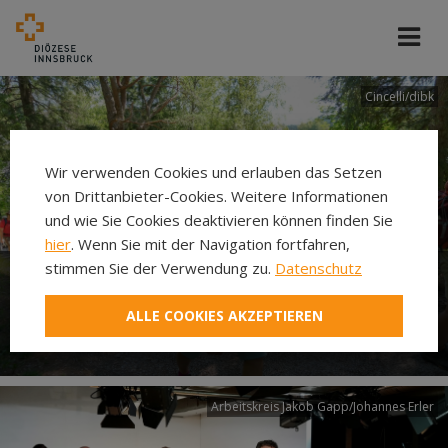
Cincelli/dibk
Wir verwenden Cookies und erlauben das Setzen
von Drittanbieter-Cookies. Weitere Informationen
und wie Sie Cookies deaktivieren können finden Sie
hier
. Wenn Sie mit der Navigation fortfahren,
stimmen Sie der Verwendung zu.
Datenschutz
Neuer Pilgerweg Via
ALLE COOKIES AKZEPTIEREN
Laudato si’
Arbeitskreis Jakob Gapp/Johannes Erler