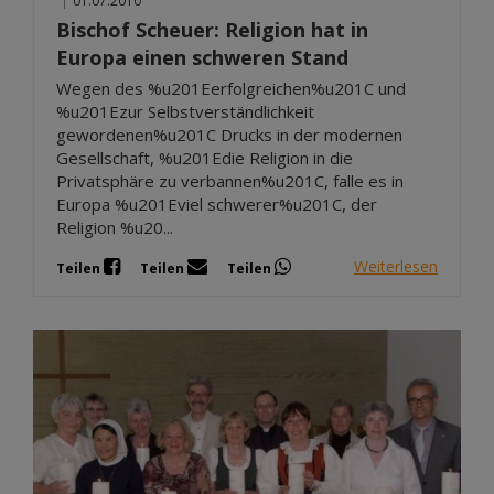
|
01.07.2010
Bischof Scheuer: Religion hat in
Europa einen schweren Stand
Wegen des %u201Eerfolgreichen%u201C und
%u201Ezur Selbstverständlichkeit
gewordenen%u201C Drucks in der modernen
Gesellschaft, %u201Edie Religion in die
Privatsphäre zu verbannen%u201C, falle es in
Europa %u201Eviel schwerer%u201C, der
Religion %u20...
Weiterlesen
Teilen
Teilen
Teilen