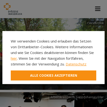
Cincelli/dibk
Wir verwenden Cookies und erlauben das Setzen
von Drittanbieter-Cookies. Weitere Informationen
und wie Sie Cookies deaktivieren können finden Sie
hier
. Wenn Sie mit der Navigation fortfahren,
stimmen Sie der Verwendung zu.
Datenschutz
Neuer Pilgerweg Via
ALLE COOKIES AKZEPTIEREN
Laudato si’
Arbeitskreis Jakob Gapp/Johannes Erler