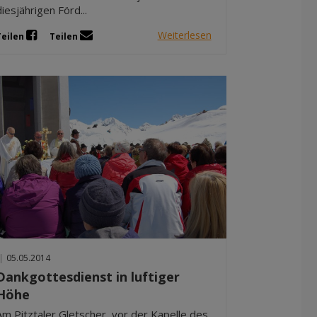
diesjährigen Förd...
Weiterlesen
Teilen
Teilen
|
05.05.2014
Dankgottesdienst in luftiger
Höhe
Am Pitztaler Gletscher, vor der Kapelle des