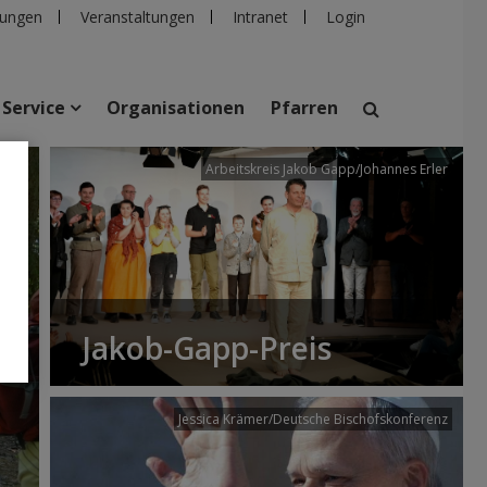
ungen
Veranstaltungen
Intranet
Login
Service
Organisationen
Pfarren
/dibk
Arbeitskreis Jakob Gapp/Johannes Erler
suchen
taltungen
Personen
Pfarren
Einrichtungen
Jakob-Gapp-Preis
Jessica Krämer/Deutsche Bischofskonferenz