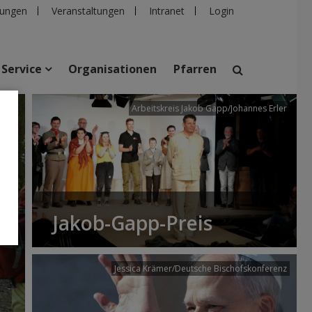
ungen
Veranstaltungen
Intranet
Login
Service
Organisationen
Pfarren
/dibk
Arbeitskreis Jakob Gapp/Johannes Erler
suchen
taltungen
Personen
Pfarren
Einrichtungen
Jakob-Gapp-Preis
Jessica Krämer/Deutsche Bischofskonferenz