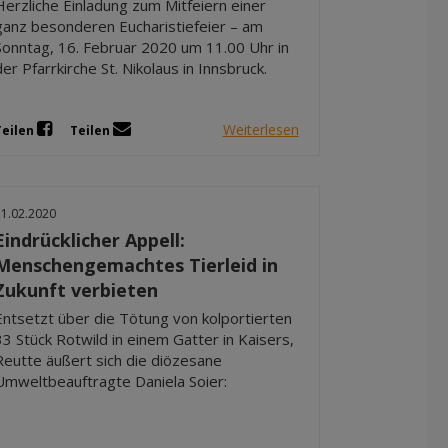
Herzliche Einladung zum Mitfeiern einer
ganz besonderen Eucharistiefeier – am
Sonntag, 16. Februar 2020 um 11.00 Uhr in
der Pfarrkirche St. Nikolaus in Innsbruck.
Weiterlesen
Teilen
Teilen
11.02.2020
Eindrücklicher Appell:
Menschengemachtes Tierleid in
Zukunft verbieten
Entsetzt über die Tötung von kolportierten
33 Stück Rotwild in einem Gatter in Kaisers,
Reutte äußert sich die diözesane
Umweltbeauftragte Daniela Soier: